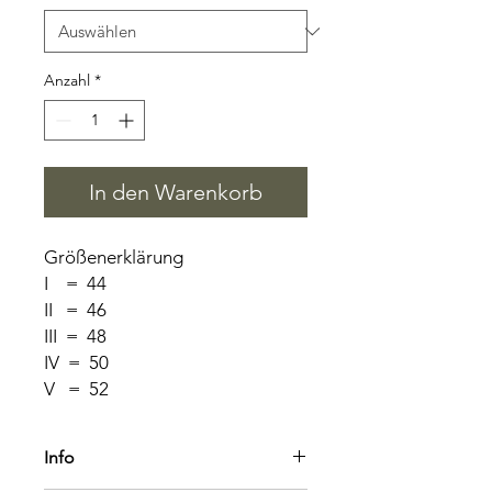
Anzahl
*
In den Warenkorb
Größenerklärung
I = 44
II = 46
III = 48
IV = 50
V = 52
Info